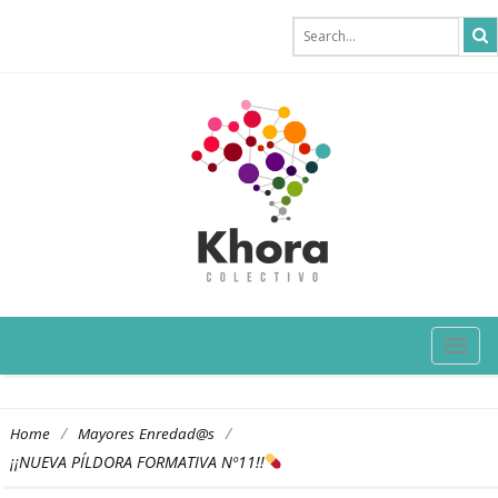
TOG
NAVI
/
/
Home
Mayores Enredad@s
¡¡NUEVA PÍLDORA FORMATIVA Nº11!!