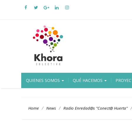
QUIENES SOMOS
QUÉ HACEMOS
PROYEC
/
/
/
Home
News
Radio Enredad@s "Conect@ Huerta"