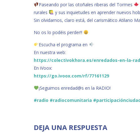
Paseando por las otoñales riberas del Tormes
rurales
y sus inquietudes en aprender nuevos ho
Sin olvidarnos, claro está, del carismático Atilano
No os lo podéis perder!!
Escucha el programa en
En nuestra web:
https://colectivokhora.es/enredados-en-la-rad
En iVoox:
https://go.ivoox.com/rf/77161129
¡Seguimos enredad@s en la RADIO!
#radio
#radiocomunitaria
#participaciónciuda
DEJA UNA RESPUESTA