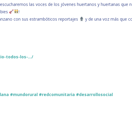
escucharemos las voces de los jóvenes huertanos y huertanas que no
bbies
!
 Manzano con sus estrambóticos reportajes
y de una voz más que co
io-todos-los-…/
dana
#mundorural
#redcomunitaria
#desarrollosocial