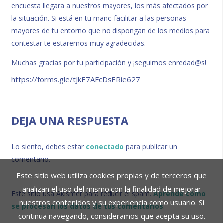
encuesta llegara a nuestros mayores, los más afectados por
la situación. Si está en tu mano facilitar a las personas
mayores de tu entorno que no dispongan de los medios para
contestar te estaremos muy agradecidas.
Muchas gracias por tu participación y ¡seguimos enredad@s!
https://forms.gle/tJkE7AFcDsERie627
DEJA UNA RESPUESTA
Lo siento, debes estar
conectado
para publicar un
comentario.
Este sitio web utiliza cookies propias y de terceros que
analizan el uso del mismo con la finalidad de mejorar
Este sitio usa Akismet para reducir el spam.
Aprende cómo
nuestros contenidos y su experiencia como usuario. Si
se procesan los datos de tus comentarios
.
continua navegando, consideramos que acepta su uso.