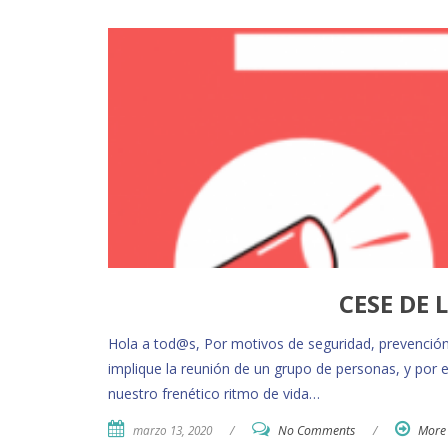
CESE DE 
Hola a tod@s, Por motivos de seguridad, prevenció
implique la reunión de un grupo de personas, y po
nuestro frenético ritmo de vida…
marzo 13, 2020
/
No Comments
/
More