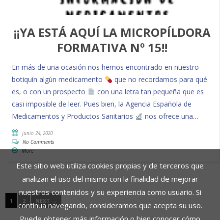
¡¡YA ESTÁ AQUÍ LA MICROPÍLDORA
FORMATIVA Nº 15!!
En más de una ocasión nos hemos encontrado en nuestro
botiquín algún medicamento
que no recordamos para qué
es, o con un prospecto
con una letra tan pequeña que es
casi imposible de leer. Pues bien, la Agencia Española de
Medicamentos y Productos Sanitarios
nos ofrece una…
junio 24, 2020
No Comments
More
Este sitio web utiliza cookies propias y de terceros que
analizan el uso del mismo con la finalidad de mejorar
nuestros contenidos y su experiencia como usuario. Si
1
2
NEXT →
continua navegando, consideramos que acepta su uso.
Puede obtener más información o bien conocer cómo