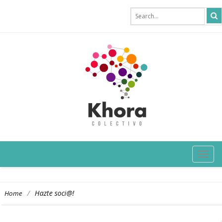
TOG
NAVI
/
Hazte soci@!
Home