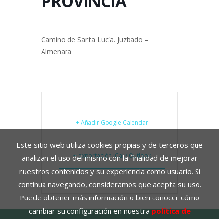
PROVINCIA
Camino de Santa Lucía. Juzbado –
Almenara
+ Añadir Google Calendar
Este sitio web utiliza cookies propias y de terceros que
+ exportación iCal / Outlook
analizan el uso del mismo con la finalidad de mejorar
nuestros contenidos y su experiencia como usuario. Si
continua navegando, consideramos que acepta su uso.
Puede obtener más información o bien conocer cómo
cambiar su configuración en nuestra
política de