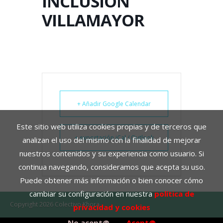
INCLUSIÓN
VILLAMAYOR
+ Añadir Google Calendar
Este sitio web utiliza cookies propias y de terceros que
+ exportación iCal / Outlook
analizan el uso del mismo con la finalidad de mejorar
nuestros contenidos y su experiencia como usuario. Si
continua navegando, consideramos que acepta su uso.
Puede obtener más información o bien conocer cómo
cambiar su configuración en nuestra
política de
Copyright 2026 Colectivo Khora
privacidad y cookies
No acept@
Acept@