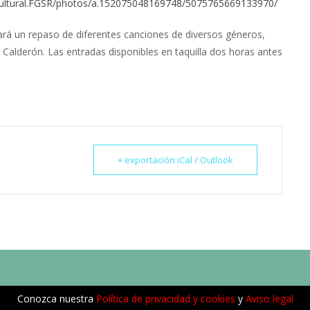
cultural.FGSR/photos/a.152075048169748/5075765669133970/
rá un repaso de diferentes canciones de diversos géneros,
o Calderón. Las entradas disponibles en taquilla dos horas antes
+ exportación iCal / Outlook
Conozca nuestra
Política de privacidad y cookies
y
Aviso legal