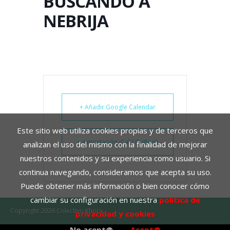
BUSCANDO A
NEBRIJA
+ Añadir Google Calendar
Este sitio web utiliza cookies propias y de terceros que
+ exportación iCal / Outlook
analizan el uso del mismo con la finalidad de mejorar
nuestros contenidos y su experiencia como usuario. Si
continua navegando, consideramos que acepta su uso.
Puede obtener más información o bien conocer cómo
cambiar su configuración en nuestra
política de
Copyright 2026 Colectivo Khora
privacidad y cookies
No acept@
Acept@