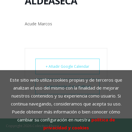
ALDEASECA
Acude Marcos
+ Añadir Google Calendar
Este sitio web utiliza cookies propias y de terceros que
+ exportación iCal / Outlook
analizan el uso del mismo con la finalidad de mejorar
nuestros contenidos y su experiencia como usuario. Si
continua navegando, consideramos que acepta su uso.
Puede obtener más información o bien conocer cómo
cambiar su configuración en nuestra
política de
Copyright 2026 Colectivo Khora
privacidad y cookies