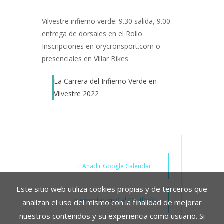
Vilvestre infierno verde. 9.30 salida, 9.00
entrega de dorsales en el Rollo.
Inscripciones en orycronsport.com o
presenciales en Villar Bikes
La Carrera del Infierno Verde en
Vilvestre 2022
+ Añadir Google Calendar
Este sitio web utiliza cookies propias y de terceros que
+ exportación iCal / Outlook
analizan el uso del mismo con la finalidad de mejorar
nuestros contenidos y su experiencia como usuario. Si