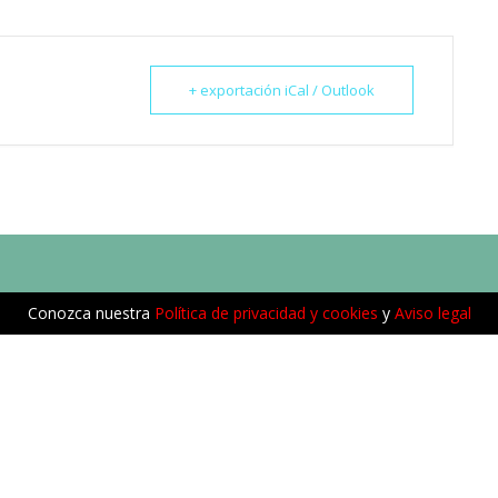
+ exportación iCal / Outlook
Conozca nuestra
Política de privacidad y cookies
y
Aviso legal