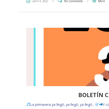
abril 4, 2022
/
No Comments
/
More
BOLETÍN C
La primavera ya llegó, ya llegó, ya llegó…
Y c