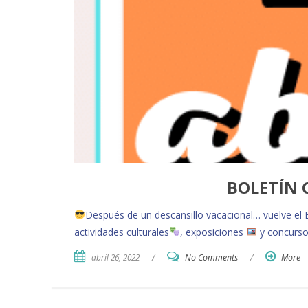
BOLETÍN 
Después de un descansillo vacacional… vuelve el Bo
actividades culturales
, exposiciones
y concurs
abril 26, 2022
/
No Comments
/
More