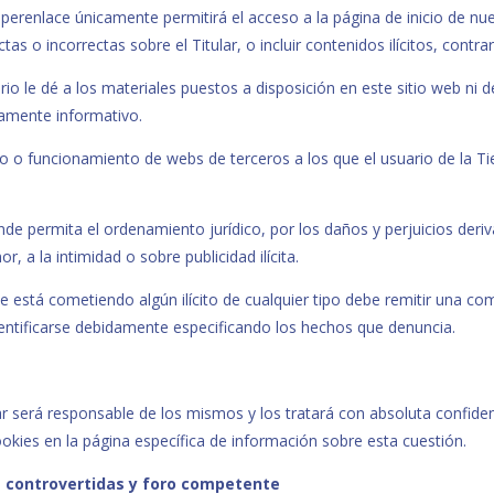
l hiperenlace únicamente permitirá el acceso a la página de inicio de 
tas o incorrectas sobre el Titular, o incluir contenidos ilícitos, contr
rio le dé a los materiales puestos a disposición en este sitio web ni 
ramente informativo.
ido o funcionamiento de webs de terceros a los que el usuario de la 
onde permita el ordenamiento jurídico, por los daños y perjuicios deri
, a la intimidad o sobre publicidad ilícita.
 está cometiendo algún ilícito de cualquier tipo debe remitir una comu
dentificarse debidamente especificando los hechos que denuncia.
lar será responsable de los mismos y los tratará con absoluta confide
ookies en la página específica de información sobre esta cuestión.
es controvertidas y foro competente